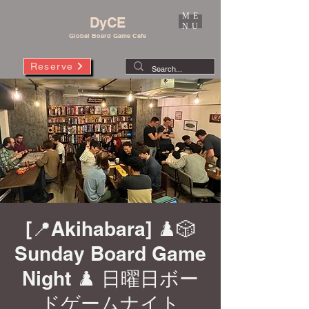
ME
DyCE
NU
Global Board Game Cafe
Reserve
[📍Akihabara] ♟️🎲
Sunday Board Game
Night ♟️ 日曜日ボー
ドゲームナイト