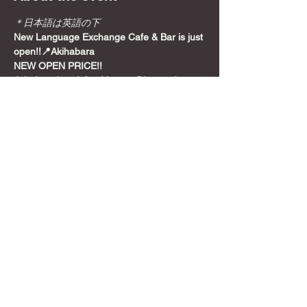
＊日本語は英語の下
New Language Exchange Cafe & Bar is just 
open!!📍Akihabara
NEW OPEN PRICE!!
Join from here! Get Meetup Discount!
Come relax and play some games on a 
Sunday night, before the week starts!
📍
Location
Show More
Share this event