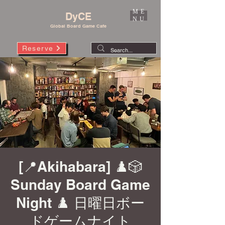
ME
DyCE
NU
Global Board Game Cafe
Reserve
[📍Akihabara] ♟️🎲
Sunday Board Game
Night ♟️ 日曜日ボー
ドゲームナイト