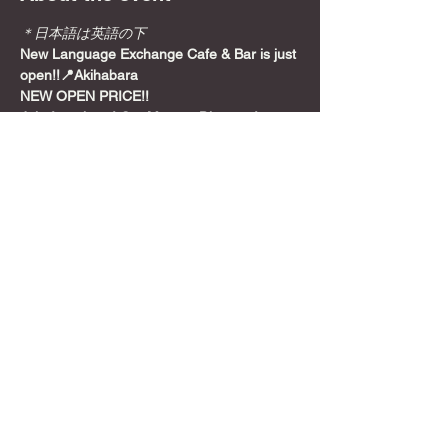
＊日本語は英語の下
New Language Exchange Cafe & Bar is just 
open!!📍Akihabara
NEW OPEN PRICE!!
Join from here! Get Meetup Discount!
Come relax and play some games on a 
Sunday night, before the week starts!
📍
Location
Show More
Share this event