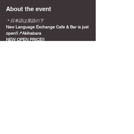
About the event
＊日本語は英語の下
New Language Exchange Cafe & Bar is just 
open!!📍Akihabara
NEW OPEN PRICE!!
Join from here! Get Meetup Discount!
Come relax and play some games on a 
Sunday night, before the week starts!
📍
Location
Show More
Share this event