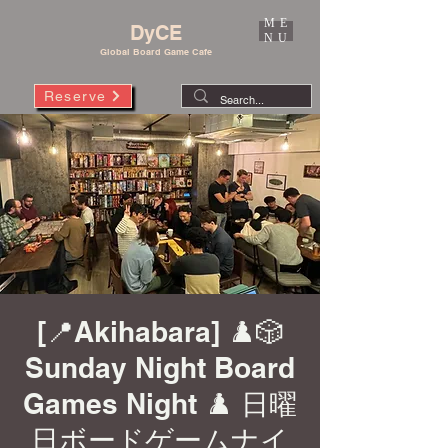
ME
DyCE
NU
Global Board Game Cafe
Reserve
[📍Akihabara] ♟️🎲
Sunday Night Board
Games Night ♟️ 日曜
日ボードゲームナイ