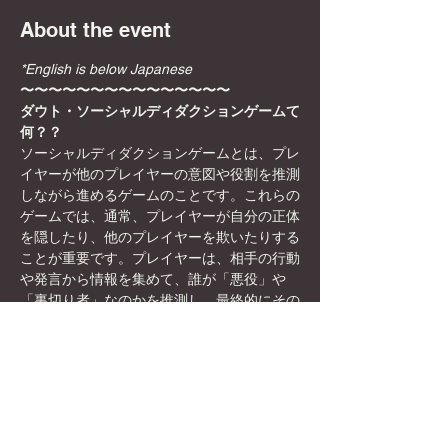
About the event
*English is below Japanese
〜〜〜〜〜〜〜〜〜〜〜〜〜〜〜
ダウト・ソーシャルディダクションゲームて
何？？
ソーシャルディダクションゲームとは、プレ
イヤーが他のプレイヤーの意図や役割を推測
しながら進めるゲームのことです。これらの
ゲームでは、通常、プレイヤーが自分の正体
を隠したり、他のプレイヤーを欺いたりする
ことが重要です。プレイヤーは、相手の行動
や発言から情報を集めて、誰が「悪役」や
「裏切り者」なのかを推測し、最終的にその
正体を暴くことが目標になります。
日本初！？秋葉原駅徒歩8分のボードゲーム
カフェ×英会話/国際交流カフェ
✨🎲DyCEグローバルボードゲームカフェ🎲
✨女性オーナーなので、映える飲み物や店内
の内装も映える所ばかり！お一人様でも英語