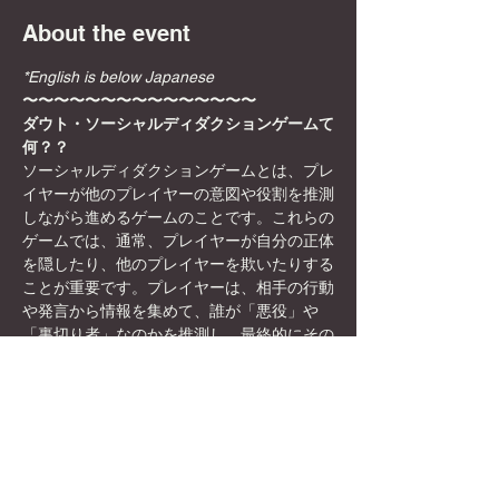
About the event
*English is below Japanese
〜〜〜〜〜〜〜〜〜〜〜〜〜〜〜
ダウト・ソーシャルディダクションゲームて
何？？
ソーシャルディダクションゲームとは、プレ
イヤーが他のプレイヤーの意図や役割を推測
しながら進めるゲームのことです。これらの
ゲームでは、通常、プレイヤーが自分の正体
を隠したり、他のプレイヤーを欺いたりする
ことが重要です。プレイヤーは、相手の行動
や発言から情報を集めて、誰が「悪役」や
「裏切り者」なのかを推測し、最終的にその
正体を暴くことが目標になります。
日本初！？秋葉原駅徒歩8分のボードゲーム
カフェ×英会話/国際交流カフェ
✨🎲DyCEグローバルボードゲームカフェ🎲
✨女性オーナーなので、映える飲み物や店内
の内装も映える所ばかり！お一人様でも英語