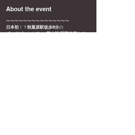
About the event
〜〜〜〜〜〜〜〜〜〜〜〜〜〜〜
日本初
！？
秋葉原駅徒歩8分
の
ボードゲームカフェ×英会話/国際交流カフェ
✨🎲
DyCE Global Board Game Cafe
🎲✨
女性オーナーなので、映える飲み物や店内の
内装も映える所ばかり！
お一人様でも英語を話せなくても、もちろん
参加可能！是非この機会に来てみてくださ
い！！
Show More
Share this event