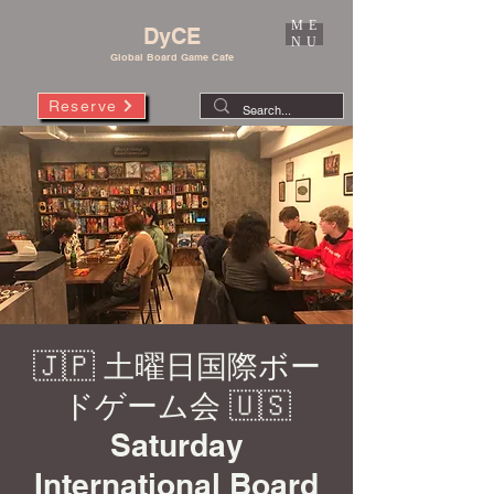
ME
DyCE
NU
Global Board Game Cafe
Reserve
🇯🇵 土曜日国際ボー
ドゲーム会 🇺🇸
Saturday
International Board