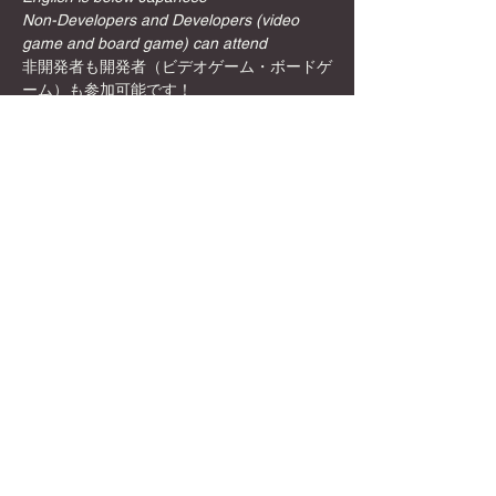
Non-Developers and Developers (video 
game and board game) can attend
非開発者も開発者（ビデオゲーム・ボードゲ
ーム）も参加可能です！
〜〜〜〜〜〜〜〜〜〜〜〜〜〜〜
インディーは何でしょうか？？
インディーゲームとは、大手のゲーム会社で
はなく、個人や小規模な開発チームによって
制作されたゲームのことを指します。
Show More
Share this event