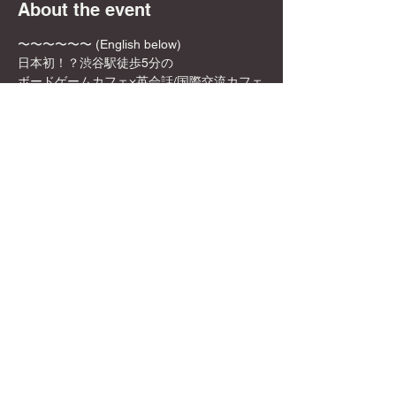
About the event
〜〜〜〜〜〜 (English below)
日本初！？渋谷駅徒歩5分の
ボードゲームカフェ×英会話/国際交流カフェ
✨🎲DyCE Global Board Game Cafe🎲✨
女性オーナーなので、映える飲み物や店内の
内装も映える所ばかり！
お一人様でも英語を話せなくても、もちろん
参加可能！是非この機会に来てみてくださ
い！
Show More
Share this event