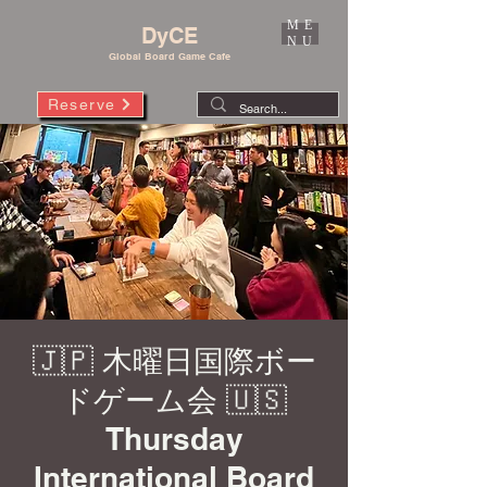
ME
DyCE
NU
Global Board Game Cafe
Reserve
🇯🇵 木曜日国際ボー
ドゲーム会 🇺🇸
Thursday
International Board