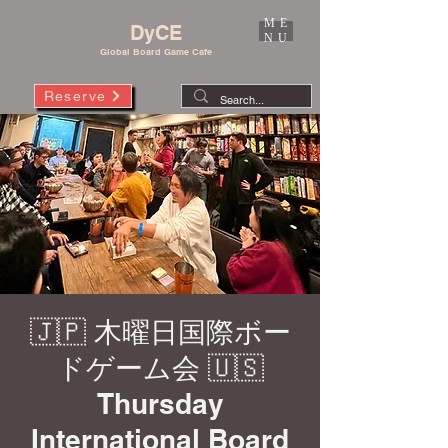
ME
DyCE
NU
Global Board Game Cafe
Reserve
🇯🇵 木曜日国際ボー
ドゲーム会 🇺🇸
Thursday
International Board