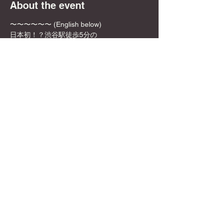
About the event
〜〜〜〜〜〜 (English below)
日本初！？渋谷駅徒歩5分の
ボードゲームカフェ×英会話/国際交流カフェ
✨🎲DyCE Global Board Game Cafe🎲✨
女性オーナーなので、映える飲み物や店内の
内装も映える所ばかり！
お一人様でも英語を話せなくても、もちろん
参加可能！是非この機会に来てみてくださ
い！
📍Location 渋谷から徒歩5分!
DyCE Global Board Game Cafe
🎲Games
Share this event
300種類以上のボードゲームあ
り！日本語、英語、韓国語、スペイン語など
色々な言語でボードゲームが楽しめます！
💰参加: ￥1,000 /人
© 2022 by DyCE LLC