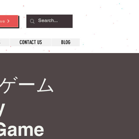
ve
S
CONTACT US
BLOG
ドゲーム
y
 Game