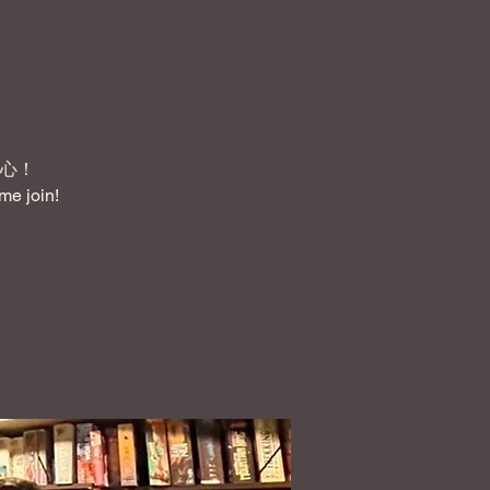
心！
me join!