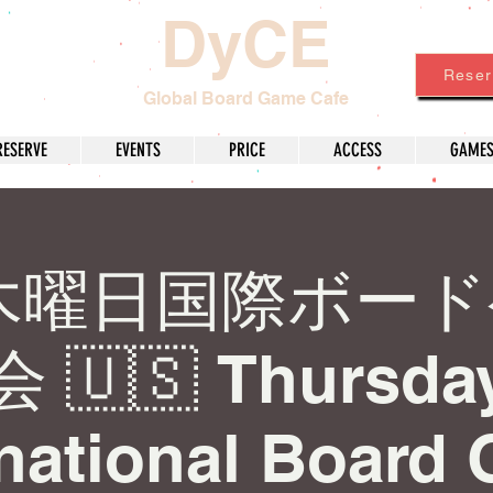
DyCE
Reser
Global Board Game Cafe
RESERVE
EVENTS
PRICE
ACCESS
GAME
 木曜日国際ボー
会 🇺🇸 Thursda
rnational Board