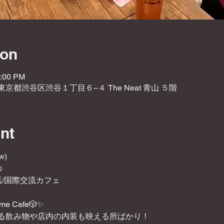
ion
1:00 PM
2 東京都渋谷区渋谷１丁目６−４ The Neat 青山 ５階
nt
w)
の
/国際交流カフェ
ame Cafe🎲✨
る飲み物や店内の内装も映える所ばかり！