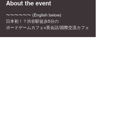
About the event
〜〜〜〜〜〜 (English below)
日本初！？渋谷駅徒歩5分の
ボードゲームカフェ×英会話/国際交流カフェ
✨🎲DyCE Global Board Game Cafe🎲✨
女性オーナーなので、映える飲み物や店内の
内装も映える所ばかり！
お一人様でも英語を話せなくても、もちろん
参加可能！是非この機会に来てみてくださ
い！
Show More
Share this event