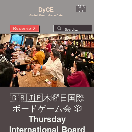
ME
DyCE
NU
Global Board Game Cafe
Reserve
🇬🇧🇯🇵木曜日国際
ボードゲーム会 🎲
Thursday
International Board