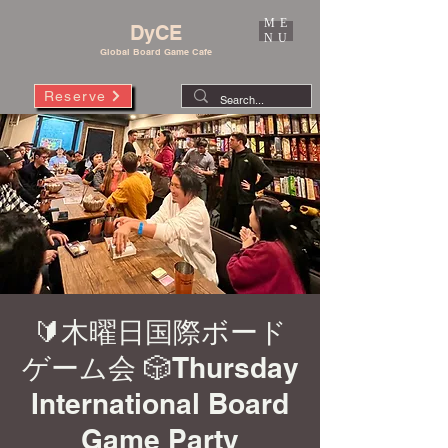
ME
DyCE
NU
Global Board Game Cafe
Reserve
🔰木曜日国際ボード
ゲーム会 🎲Thursday
International Board
Game Party