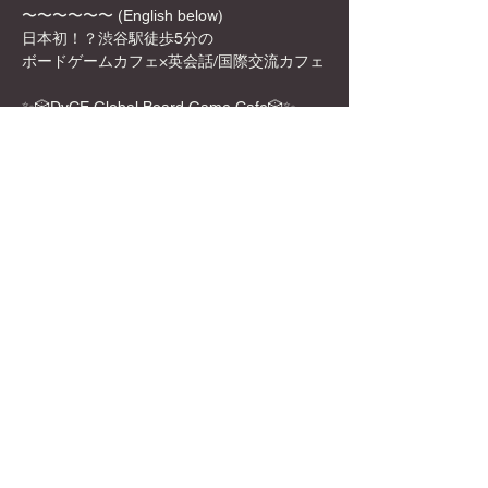
〜〜〜〜〜〜 (English below)
日本初！？渋谷駅徒歩5分の
ボードゲームカフェ×英会話/国際交流カフェ
✨🎲DyCE Global Board Game Cafe🎲✨
女性オーナーなので、映える飲み物や店内の
内装も映える所ばかり！
お一人様でも英語を話せなくても、もちろん
参加可能！是非この機会に来てみてくださ
い！
Show More
Share this event