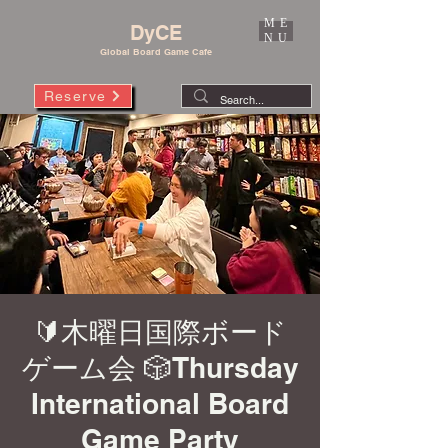
ME
DyCE
NU
Global Board Game Cafe
Reserve
🔰木曜日国際ボード
ゲーム会 🎲Thursday
International Board
Game Party