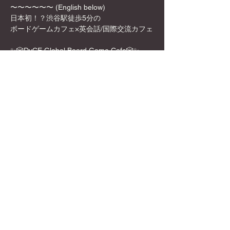
〜〜〜〜〜〜 (English below)
日本初！？渋谷駅徒歩5分の
ボードゲームカフェ×英会話/国際交流カフェ
✨🎲DyCE Global Board Game Cafe🎲✨
女性オーナーなので、映える飲み物や店内の
内装も映える所ばかり！
お一人様でも英語を話せなくても、もちろん
参加可能！是非この機会に来てみてくださ
い！
Show More
Share this event