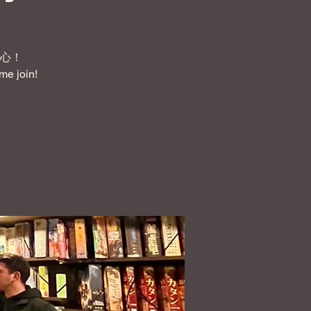
心！
me join!