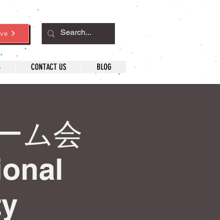
ve
S
CONTACT US
BLOG
ーム会
ional
ty