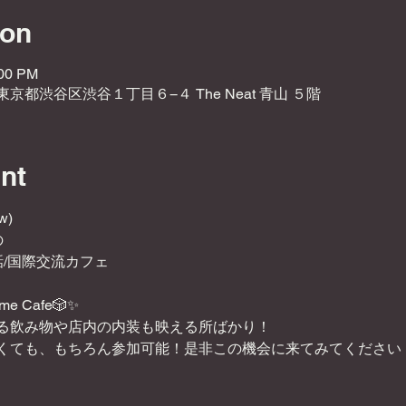
ion
:00 PM
2 東京都渋谷区渋谷１丁目６−４ The Neat 青山 ５階
nt
w)
の
/国際交流カフェ
ame Cafe🎲✨
る飲み物や店内の内装も映える所ばかり！
くても、もちろん参加可能！是非この機会に来てみてください