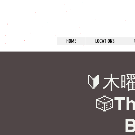
HOME
LOCATIONS
🔰木
🎲Th
B