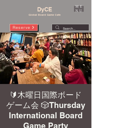
ME
DyCE
NU
Global Board Game Cafe
Reserve
🔰木曜日国際ボード
ゲーム会 🎲Thursday
International Board
Game Party