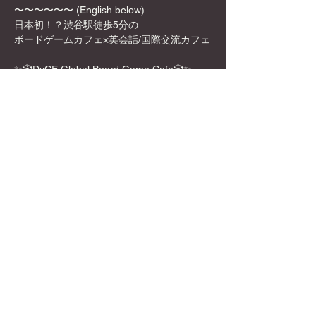
〜〜〜〜〜〜 (English below)
日本初！？渋谷駅徒歩5分の
ボードゲームカフェ×英会話/国際交流カフェ
✨🎲DyCE Global Board Game Cafe🎲✨
女性オーナーなので、映える飲み物や店内の
内装も映える所ばかり！
お一人様でも英語を話せなくても、もちろん
参加可能！是非この機会に来てみてくださ
い！
Show More
Share this event