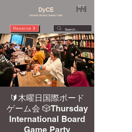
ME
DyCE
NU
Global Board Game Cafe
Reserve
🔰木曜日国際ボード
ゲーム会 🎲Thursday
International Board
Game Party