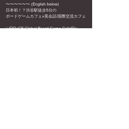
〜〜〜〜〜〜 (English below)
日本初！？渋谷駅徒歩5分の
ボードゲームカフェ×英会話/国際交流カフェ
✨🎲DyCE Global Board Game Cafe🎲✨
女性オーナーなので、映える飲み物や店内の
内装も映える所ばかり！
お一人様でも英語を話せなくても、もちろん
参加可能！是非この機会に来てみてくださ
い！
Show More
Share this event