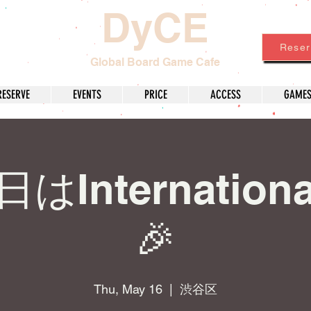
DyCE
Reser
Global Board Game Cafe
RESERVE
EVENTS
PRICE
ACCESS
GAME
はInternational
🎉
Thu, May 16
  |  
渋谷区