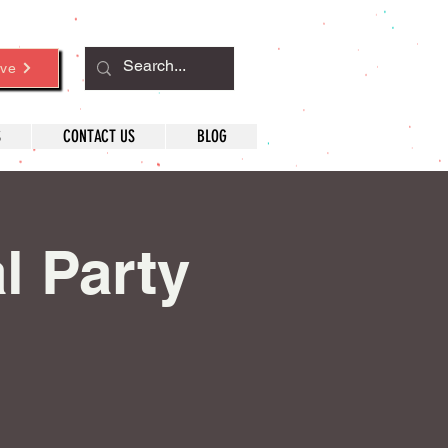
ve
S
CONTACT US
BLOG
 Party