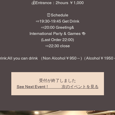
💰Entrance：2hours ￥1,000
⏰Schedule
⇨19:30-19:45 Get Drink
⇨20:00 Greeting&
International Party & Games 🍻
(Last Order 22:00)
⇨22:30 close
rink:All you can drink （Non Alcohol￥950～)（Alcohol￥1950
受付が終了しました
See Next Event！ 次のイベントを見る