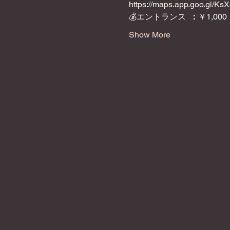
https://maps.app.goo.gl/
💰エントランス 
 ：
￥1,000
Show More