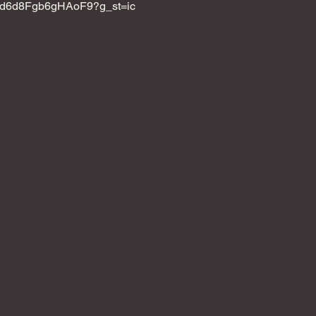
KsXd6d8Fgb6gHAoF9?g_st=ic