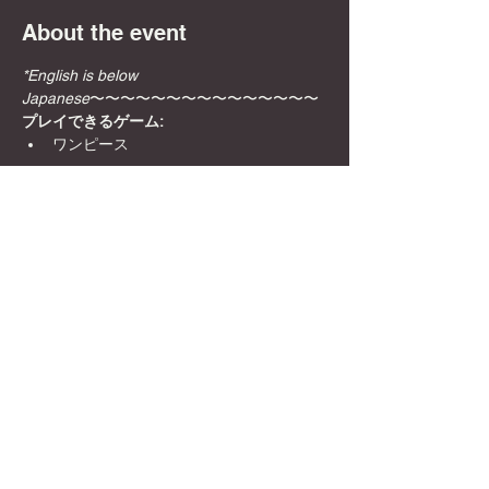
About the event
*English is below 
Japanese
〜〜〜〜〜〜〜〜〜〜〜〜〜〜〜
プレイできるゲーム:
ワンピース
おすすめポイント！:
同じ建物内にカードショップが2店舗あ
るので、必要なものがすぐに手に入りま
す！
 初心者の方には、スターターデッキの
貸し出しと遊び方の説明をいたします！
Show More
Share this event