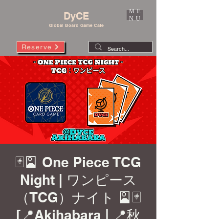
ME
DyCE
NU
Global Board Game Cafe
Reserve
🃏🎴 One Piece TCG
Night | ワンピース
（TCG）ナイト 🎴🃏
[📍Akihabara | 📍秋