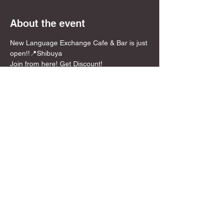
About the event
New Language Exchange Cafe & Bar is just 
open!!📍Shibuya
Join from here! Get Discount!
📍Location
5 mins walk from Shibuya Crossing!
💰Entrance:🌸 Discount Price!!
**￥1,500 /per person for 2 hours
Show More
Share this event