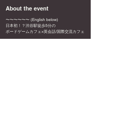
About the event
〜〜〜〜〜〜 (English below)
日本初！？渋谷駅徒歩5分の
ボードゲームカフェ×英会話/国際交流カフェ
✨🎲DyCE Global Board Game Cafe🎲✨
女性オーナーなので、映える飲み物や店内の
内装も映える所ばかり！
お一人様でも英語を話せなくても、もちろん
参加可能！是非この機会に来てみてくださ
い！
Show More
Share this event