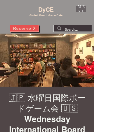
ME
DyCE
NU
Global Board Game Cafe
Reserve
🇯🇵 水曜日国際ボー
ドゲーム会 🇺🇸
Wednesday
International Board