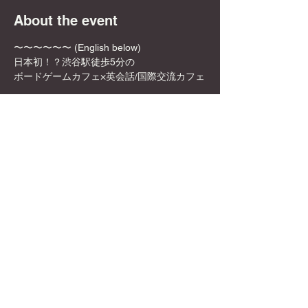
About the event
〜〜〜〜〜〜 (English below)
日本初！？渋谷駅徒歩5分の
ボードゲームカフェ×英会話/国際交流カフェ
✨🎲DyCE Global Board Game Cafe🎲✨
女性オーナーなので、映える飲み物や店内の
内装も映える所ばかり！
お一人様でも英語を話せなくても、もちろん
参加可能！是非この機会に来てみてくださ
い！
Show More
Share this event