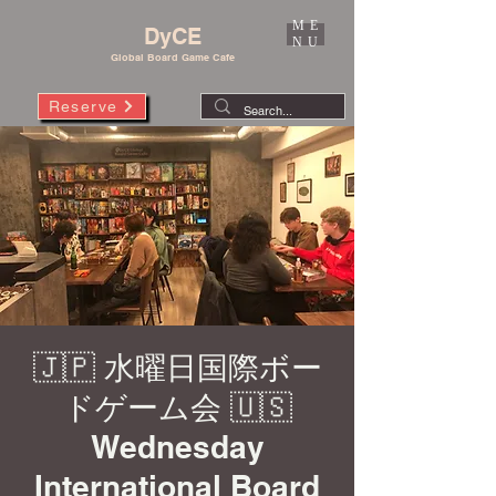
ME
DyCE
NU
Global Board Game Cafe
Reserve
🇯🇵 水曜日国際ボー
ドゲーム会 🇺🇸
Wednesday
International Board