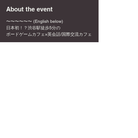
About the event
〜〜〜〜〜〜 (English below)
日本初！？渋谷駅徒歩5分の
ボードゲームカフェ×英会話/国際交流カフェ
✨🎲DyCE Global Board Game Cafe🎲✨
女性オーナーなので、映える飲み物や店内の
内装も映える所ばかり！
お一人様でも英語を話せなくても、もちろん
参加可能！是非この機会に来てみてくださ
い！
Show More
Share this event