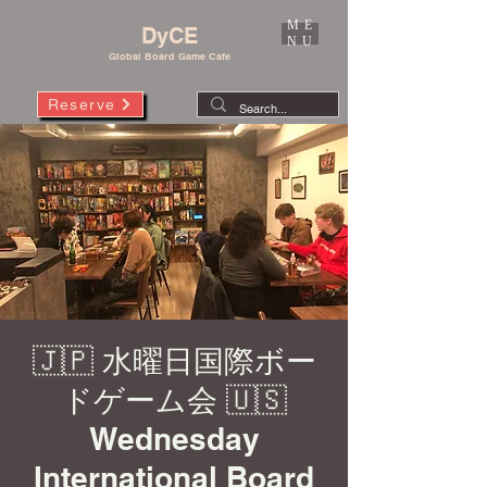
ME
DyCE
NU
Global Board Game Cafe
Reserve
🇯🇵 水曜日国際ボー
ドゲーム会 🇺🇸
Wednesday
International Board