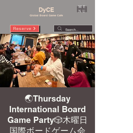
ME
DyCE
NU
Global Board Game Cafe
Reserve
🌏Thursday
International Board
Game Party🎲木曜日
国際ボードゲーム会