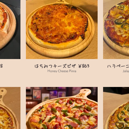
8
はちみつチーズピザ ￥863
ハラペーニ
Honey Cheese Pizza
Jala