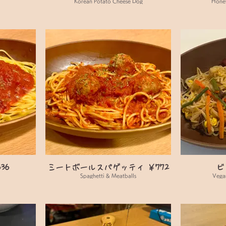
Korean Potato Cheese Dog
Honey
36
ミートボールスパゲッティ ￥772
ビ
Spaghetti & Meatballs
Vega