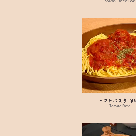
Korean Cheese Dog
トマトパスタ ￥6
Tomato Pasta