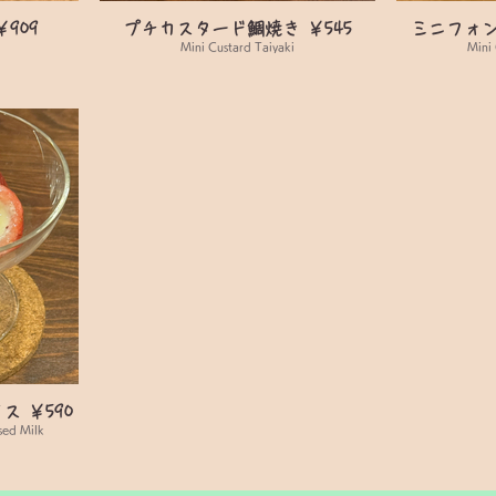
909
プチカスタード鯛焼き ￥545
ミニフォン
Mini Custard Taiyaki
Mini
 ￥590
sed Milk