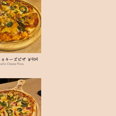
ョチーズピザ ￥909
peño Cheese Pizza