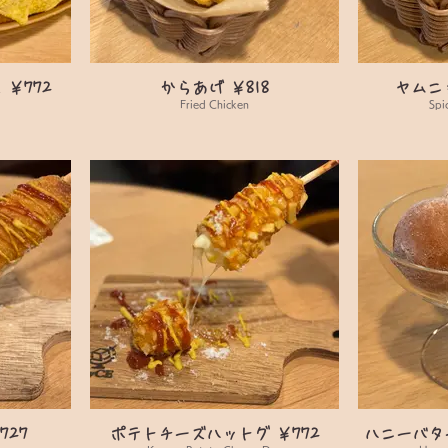
￥772
からあげ ￥818
ヤムニ
Fried Chicken
Spi
727
ポテトチーズハットグ ￥772
ハニーバター