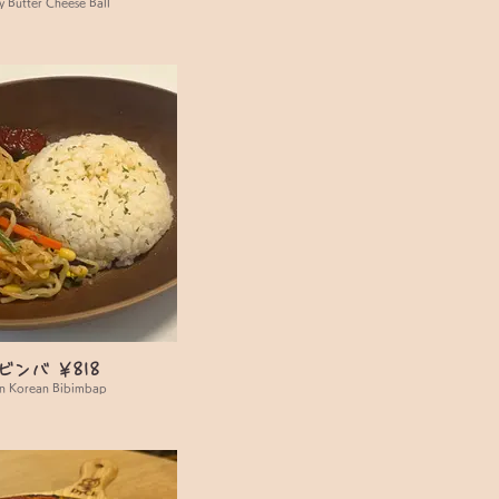
 Butter Cheese Ball
ビンバ ￥818
n Korean Bibimbap