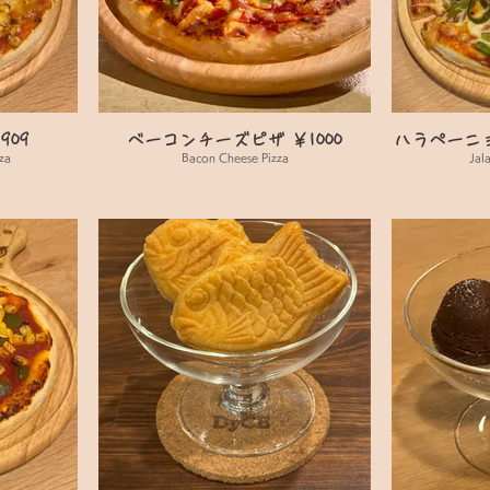
09
ベーコンチーズピザ ￥1000
ハラペーニョ
zza
Bacon Cheese Pizza
Jal