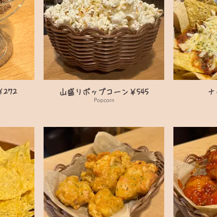
272
山盛りポップコーン￥545
ナ
Popcorn