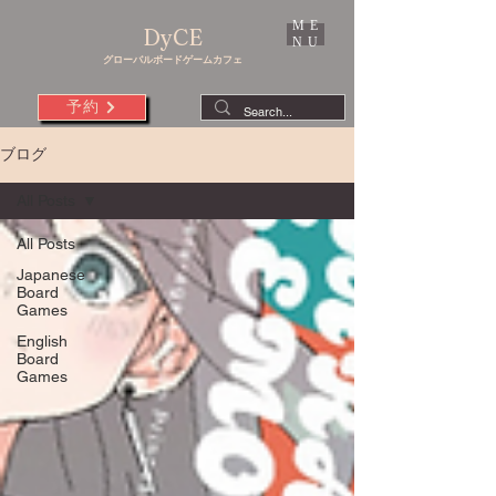
ME
DyCE
NU
グローバルボードゲームカフェ
予約
ブログ
All Posts
All Posts
Japanese
Board
Games
English
Board
Games