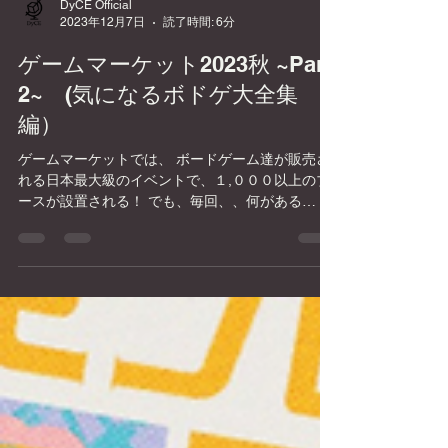
DyCE Official
2023年12月7日
読了時間: 6分
ゲームマーケット2023秋 ~Part
2~ (気になるボドゲ大全集
編）
ゲームマーケットでは、 ボードゲーム達が販売さ
れる日本最大級のイベントで、１,０００以上のブ
ースが設置される！ でも、毎回、、何がある
か、、何買えばいいか、わけわからん！ っという
ことで、 https://twitter.com/DyCE_cafe のTwitter...