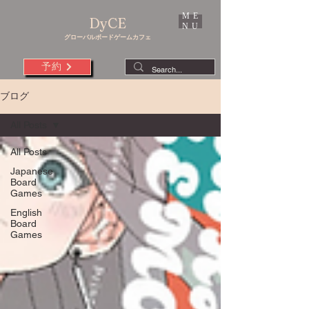
ME
DyCE
NU
グローバルボードゲームカフェ
予約
ブログ
All Posts
All Posts
Japanese
Board
Games
English
Board
Games