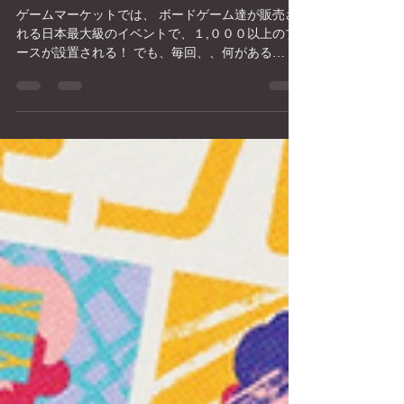
編）
ゲームマーケットでは、 ボードゲーム達が販売さ
れる日本最大級のイベントで、１,０００以上のブ
ースが設置される！ でも、毎回、、何がある
か、、何買えばいいか、わけわからん！ っという
ことで、 https://twitter.com/DyCE_cafe のTwitter...